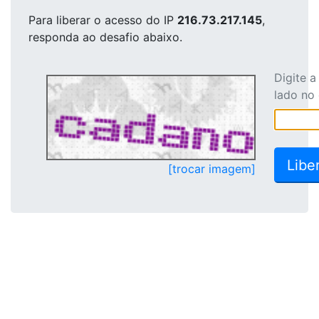
Para liberar o acesso
do IP
216.73.217.145
,
responda ao desafio abaixo.
Digite 
lado no
[trocar imagem]